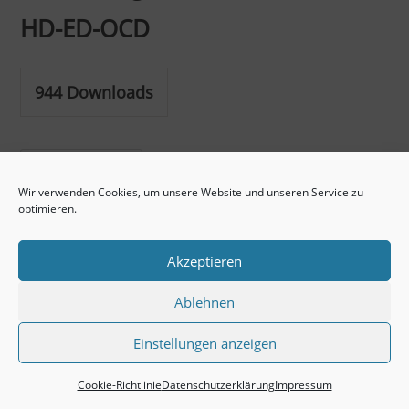
HD-ED-OCD
944
Downloads
Jetzt herunterladen!
Wir verwenden Cookies, um unsere Website und unseren Service zu
optimieren.
Akzeptieren
Ablehnen
Einstellungen anzeigen
Impressum
Datenschutzerklärung
Cookie-Richtlinie (EU)
Cookie-Richtlinie
Datenschutzerklärung
Impressum
Copyright ASBC eV. || Design HTML/CSS by
IDoIT