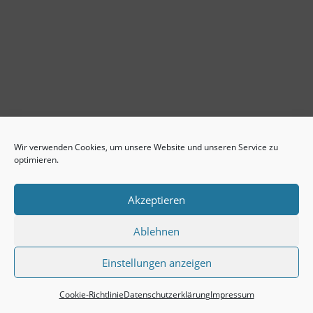
Wir verwenden Cookies, um unsere Website und unseren Service zu
optimieren.
Akzeptieren
Ablehnen
Einstellungen anzeigen
Impressum
Datenschutzerklärung
Cookie-Richtlinie (EU)
Cookie-Richtlinie
Datenschutzerklärung
Impressum
Copyright ASBC eV. || Design HTML/CSS by
IDoIT